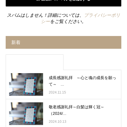
スパムはしません！詳細については、
プライバシーポリ
シー
をご覧ください。
新着
成長感謝礼拝 ～心と魂の成長を願っ
て～ ...
2024.11.15
敬老感謝礼拝～白髪は輝く冠～
（2024/...
2024.10.13