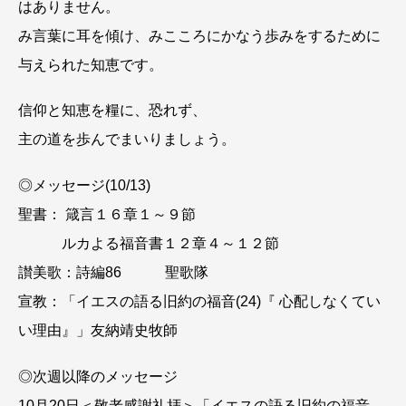
はありません。
み言葉に耳を傾け、みこころにかなう歩みをするために
与えられた知恵です。
信仰と知恵を糧に、恐れず、
主の道を歩んでまいりましょう。
◎メッセージ(10/13)
聖書： 箴言１６章１～９節
ルカよる福音書１２章４～１２節
讃美歌：詩編86 聖歌隊
宣教：「イエスの語る旧約の福音(24)『 心配しなくてい
い理由』」友納靖史牧師
◎次週以降のメッセージ
10月20日＜敬老感謝礼拝＞「イエスの語る旧約の福音