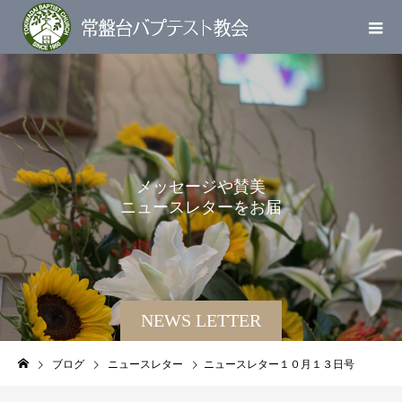
メ
ッ
セ
ー
ジ
や
賛
美
ニ
ュ
ー
ス
レ
タ
ー
を
お
届
け
し
ま
す
NEWS LETTER
ブログ
ニュースレター
ニュースレター１０月１３日号