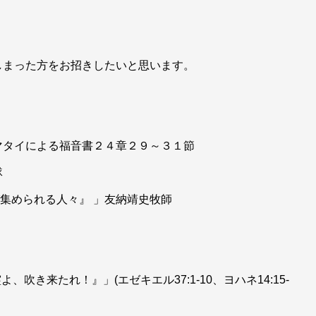
しまった方をお招きしたいと思います。
マタイによる福音書２４章２９～３１節
隊
び集められる人々』 」友納靖史牧師
、吹き来たれ！』」(エゼキエル37:1-10、ヨハネ14:15-