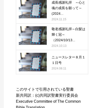
成長感謝礼拝 ～心と
魂の成長を願って～
(2024...
2024.11.15
敬老感謝礼拝～白髪は
輝く冠～
（2024/10/13...
2024.10.13
ニュースレター８月１
１日号
2024.08.11
このサイトで引用されている聖書
新共同訳：(c)共同訳聖書実行委員会
Executive Committee of The Common
Bible Translation