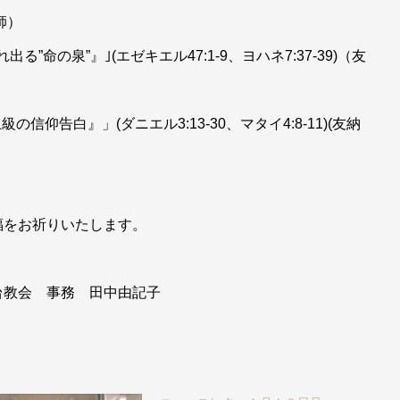
師）
る”命の泉”』｣(エゼキエル47:1-9、ヨハネ7:37-39)（友
信仰告白』」(ダニエル3:13-30、マタイ4:8-11)(友納
福をお祈りいたします。
 田中由記子