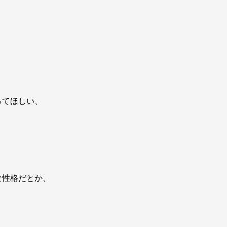
、
ってほしい、
な性格だとか、