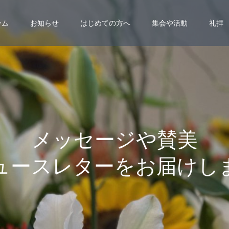
ーム
お知らせ
はじめての方へ
集会や活動
礼拝
メ
ッ
セ
ー
ジ
や
賛
美
ュ
ー
ス
レ
タ
ー
を
お
届
け
し