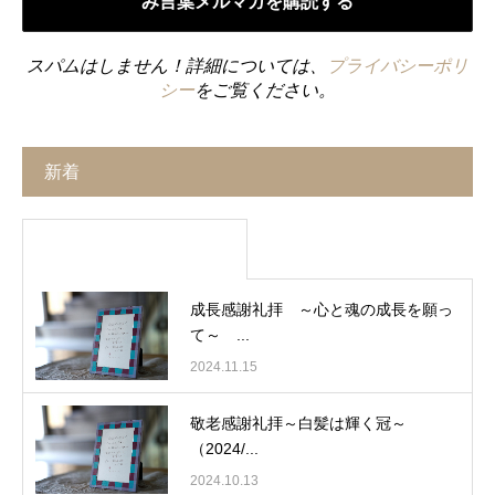
スパムはしません！詳細については、
プライバシーポリ
シー
をご覧ください。
新着
成長感謝礼拝 ～心と魂の成長を願っ
て～ ...
2024.11.15
敬老感謝礼拝～白髪は輝く冠～
（2024/...
2024.10.13