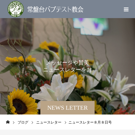
メ
ッ
セ
ー
ジ
や
賛
美
ニ
ュ
ー
ス
レ
タ
ー
を
お
届
け
し
ま
す
NEWS LETTER
ブログ
ニュースレター
ニュースレター８月８日号