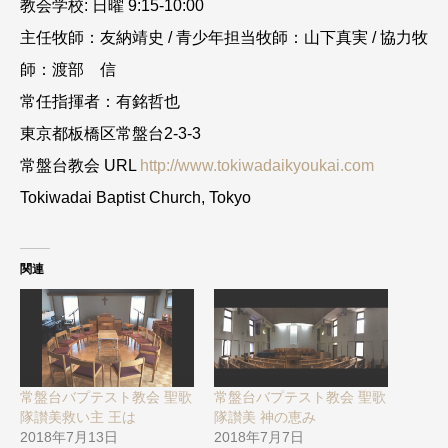
教会学校: 日曜 9:15-10:00
主任牧師：友納靖史 /
青少年担当牧師：山下真実 / 協力牧
師：渡部 信
常任指揮者：有銘哲也
東京都板橋区常盤台2-3-3
常盤台教会 URL
http://www.tokiwadaikyoukai.com
Tokiwadai Baptist Church, Tokyo
関連
常盤台バプテスト教会 聖歌
常盤台バプテスト教会 聖歌
隊讃美救い主 王は
隊讃美 神の恵み
2018年7月13日
2018年7月7日