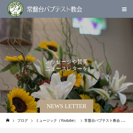
メ
ッ
セ
ー
ジ
や
賛
美
ニ
ュ
ー
ス
レ
タ
ー
を
お
届
け
し
NEWS LETTER
ブログ
ミュージック（Youtube）
常盤台バプテスト教会 聖歌隊讃美 わたしたちは主の民