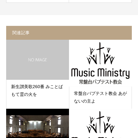
関連記事
新生讃美歌260番 みことば
常盤台バプテスト教会 あが
もて霊の火を
ないの主よ