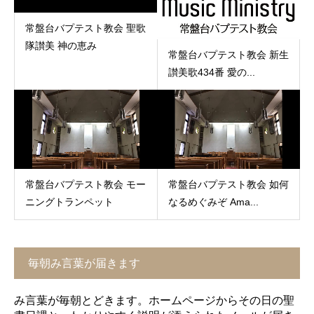
常盤台バプテスト教会 聖歌
隊讃美 神の恵み
常盤台バプテスト教会 新生
讃美歌434番 愛の...
常盤台バプテスト教会 モー
常盤台バプテスト教会 如何
ニングトランペット
なるめぐみぞ Ama...
毎朝み言葉が届きます
み言葉が毎朝とどきます。ホームページからその日の聖