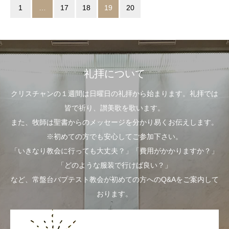
1
…
17
18
19
20
礼拝について
クリスチャンの１週間は日曜日の礼拝から始まります。礼拝では
皆で祈り、讃美歌を歌います。
また、牧師は聖書からのメッセージを分かり易くお伝えします。
※初めての方でも安心してご参加下さい。
「いきなり教会に行っても大丈夫？」「費用がかかりますか？」
「どのような服装で行けば良い？」
など、常盤台バプテスト教会が初めての方へのQ&Aをご案内して
おります。