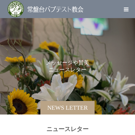
メ
ッ
セ
ー
ジ
や
賛
美
ニ
ュ
ー
ス
レ
タ
ー
を
お
届
NEWS LETTER
ニュースレター