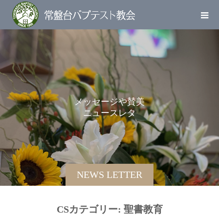
メ
ッ
セ
ー
ジ
や
賛
美
ニ
ュ
ー
ス
レ
タ
ー
を
お
NEWS LETTER
CSカテゴリー:
聖書教育