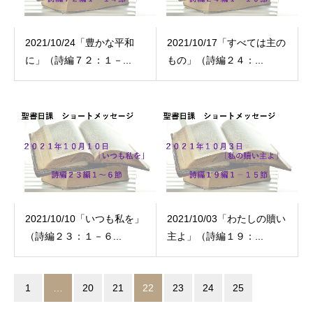
2021/10/24「豊かな平和
2021/10/17「すべては主の
に」（詩編７２：１－...
もの」（詩編２４：...
2021/10/10「いつも私を」
2021/10/03「わたしの贖い
（詩編２３：１－６...
主よ」（詩編１９：...
1
…
20
21
22
23
24
25