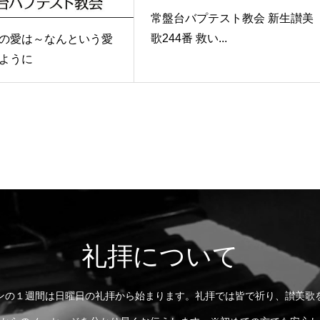
常盤台バプテスト教会 新生讃美
歌244番 救い...
の愛は～なんという愛
ように
礼拝について
ンの１週間は日曜日の礼拝から始まります。礼拝では皆で祈り、讃美歌