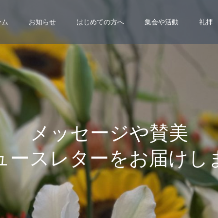
ーム
お知らせ
はじめての方へ
集会や活動
礼拝
メ
ッ
セ
ー
ジ
や
賛
美
ュ
ー
ス
レ
タ
ー
を
お
届
け
し