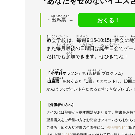
『あなたをせめないイエス
しゅっせきひょう
おくる！
・
出席票
→
きょうかいがっこう
まいしゅう
きょうかい
ち
教会学校
は、
毎週
9:15-10:15に
教会
の
地
まいつきさいご
にちようび
たんじょうびかい
また
毎月最後
の
日曜日
は
誕生日会
でゲー
さんか
だれでも
参加
しょうがっか
かいきんしょう
「
小学科
マラソン」
🏃 (
皆勤賞
プログラム)
しゅっせきひょう
かい
かい
出席票
をおくると「1
回
」とカウントし、
10
回
がんばってポイントをためるとすてきなプレゼン
【保護者の方へ】
クイズには聖書から探す問題があります。聖書をお持
聖書購入をご希望の方はお問合せフォームからお知らせ
ご参考：めぐみ幼稚園の卒園生には
小型聖書N144(
旧
また中型 
NI250
(新約聖書のみ)はお子様に親しみやす