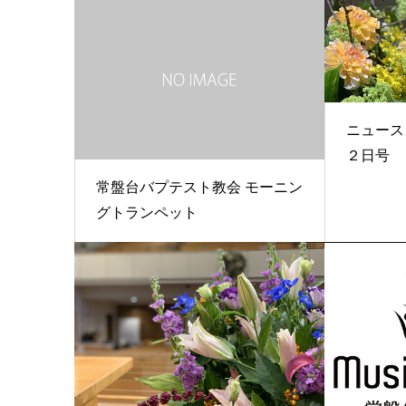
ニュース
２日号
常盤台バプテスト教会 モーニン
グトランペット