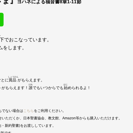
さま』
ヨハネによる
福音書
8
章
1-11
節
か
下
でおこなっています。

ムをします。

しょうひん
ごとに
賞品
だれ
はじ
トがもらえます！
誰
でもいつからでも
始
められるよ！
ちでない場合は
こちら
をご利用ください。
いただくか、日本聖書協会、教文館、Amazon等からも購入いただけます。 
約・新約聖書)をお渡ししています。
い版です。