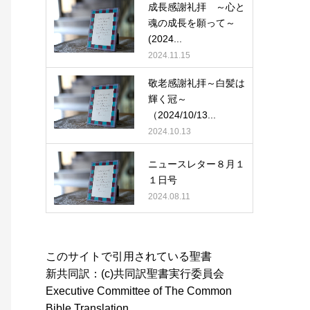
成長感謝礼拝 ～心と
魂の成長を願って～
(2024...
2024.11.15
敬老感謝礼拝～白髪は
輝く冠～
（2024/10/13...
2024.10.13
ニュースレター８月１
１日号
2024.08.11
このサイトで引用されている聖書
新共同訳：(c)共同訳聖書実行委員会
Executive Committee of The Common
Bible Translation