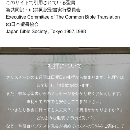
このサイトで引用されている聖書
新共同訳：(c)共同訳聖書実行委員会
Executive Committee of The Common Bible Translation
(c)日本聖書協会
Japan Bible Society , Tokyo 1987,1988
礼拝について
クリスチャンの１週間は日曜日の礼拝から始まります。礼拝では
皆で祈り、讃美歌を歌います。
また、牧師は聖書からのメッセージを分かり易くお伝えします。
※初めての方でも安心してご参加下さい。
「いきなり教会に行っても大丈夫？」「費用がかかりますか？」
「どのような服装で行けば良い？」
など、常盤台バプテスト教会が初めての方へのQ&Aをご案内して