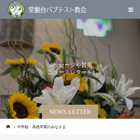
メ
ッ
セ
ー
ジ
や
賛
美
ニ
ュ
ー
ス
レ
タ
ー
を
お
届
け
NEWS LETTER
中学校・高校卒業のみなさま