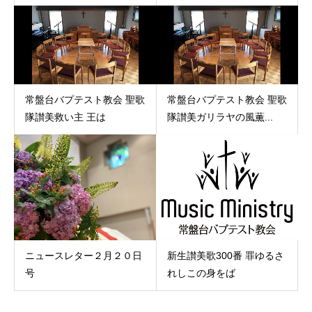
常盤台バプテスト教会 聖歌
常盤台バプテスト教会 聖歌
隊讃美救い主 王は
隊讃美ガリラヤの風薫...
ニュースレター２月２０日
新生讃美歌300番 罪ゆるさ
号
れしこの身をば