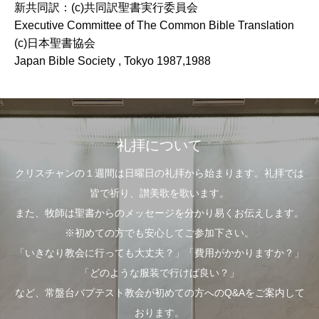
新共同訳：(c)共同訳聖書実行委員会
Executive Committee of The Common Bible Translation
(c)日本聖書協会
Japan Bible Society , Tokyo 1987,1988
礼拝について
クリスチャンの１週間は日曜日の礼拝から始まります。礼拝では
皆で祈り、讃美歌を歌います。
また、牧師は聖書からのメッセージを分かり易くお伝えします。
※初めての方でも安心してご参加下さい。
「いきなり教会に行っても大丈夫？」「費用がかかりますか？」
「どのような服装で行けば良い？」
など、常盤台バプテスト教会が初めての方へのQ&Aをご案内して
おります。