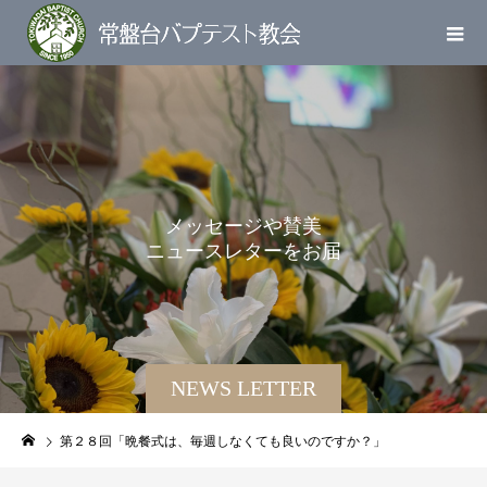
メ
ッ
セ
ー
ジ
や
賛
美
ニ
ュ
ー
ス
レ
タ
ー
を
お
届
け
し
ま
NEWS LETTER
第２８回「晩餐式は、毎週しなくても良いのですか？」