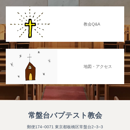
教会Q&A
地図・アクセス
常盤台バプテスト教会
郵便174−0071 東京都板橋区常盤台2−3−3