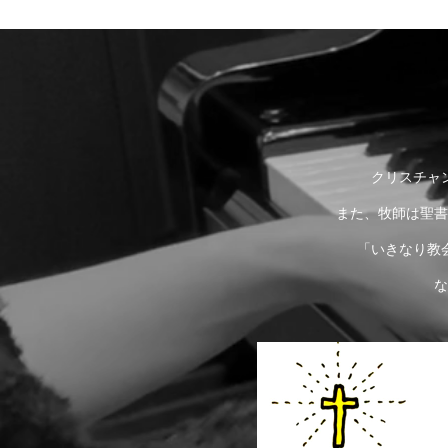
クリスチャ
また、牧師は聖書
「いきなり教
な