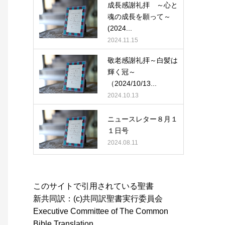
成長感謝礼拝 ～心と
魂の成長を願って～
(2024...
2024.11.15
敬老感謝礼拝～白髪は
輝く冠～
（2024/10/13...
2024.10.13
ニュースレター８月１
１日号
2024.08.11
このサイトで引用されている聖書
新共同訳：(c)共同訳聖書実行委員会
Executive Committee of The Common
Bible Translation