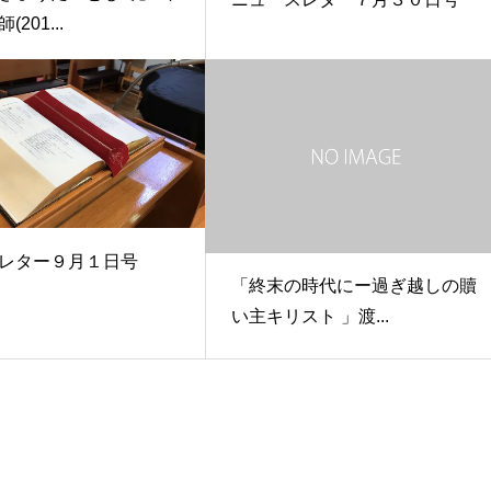
201...
レター９月１日号
「終末の時代にー過ぎ越しの贖
い主キリスト 」渡...