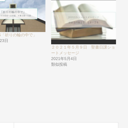
6/26「祈りの輪の中で」
月23日
２０２１年５月９日 聖書日課ショ
ートメッセージ
2021年5月4日
類似投稿