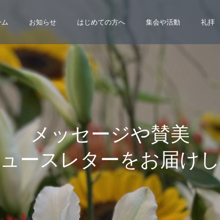
ーム
お知らせ
はじめての方へ
集会や活動
礼拝
メ
ッ
セ
ー
ジ
や
賛
美
ュ
ー
ス
レ
タ
ー
を
お
届
け
し