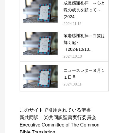
成長感謝礼拝 ～心と
魂の成長を願って～
(2024...
2024.11.15
敬老感謝礼拝～白髪は
輝く冠～
（2024/10/13...
2024.10.13
ニュースレター８月１
１日号
2024.08.11
このサイトで引用されている聖書
新共同訳：(c)共同訳聖書実行委員会
Executive Committee of The Common
Bible Translation