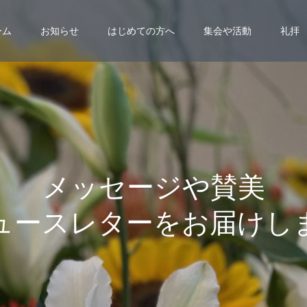
ーム
お知らせ
はじめての方へ
集会や活動
礼拝
メ
ッ
セ
ー
ジ
や
賛
美
ュ
ー
ス
レ
タ
ー
を
お
届
け
し