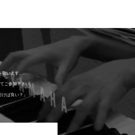
を歌います。
てご参加下さい。
行けば良い？」
す。