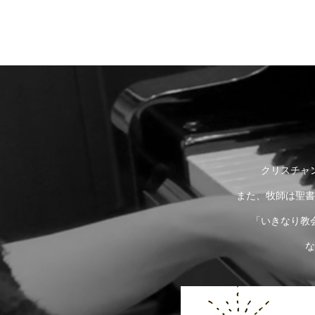
クリスチャ
また、牧師は聖書
「いきなり教
な