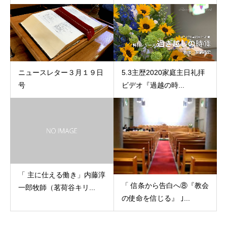
ニュースレター３月１９日
5.3主歴2020家庭主日礼拝
号
ビデオ『過越の時...
「 主に仕える働き」内藤淳
「 信条から告白へ⑧『教会
一郎牧師（茗荷谷キリ...
の使命を信じる』 ｣...