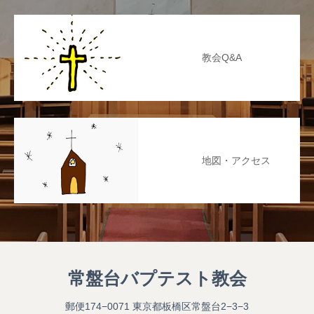
教会Q&A
地図・アクセス
常盤台バプテスト教会
郵便174−0071 東京都板橋区常盤台2−3−3