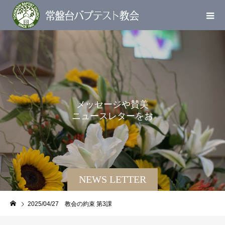
メ
ッ
セ
ー
ジ
や
賛
美
ニ
ュ
ー
ス
レ
タ
ー
を
お
届
け
し
ま
NEWS LETTER
2025/04/27 教会の約束 第3課