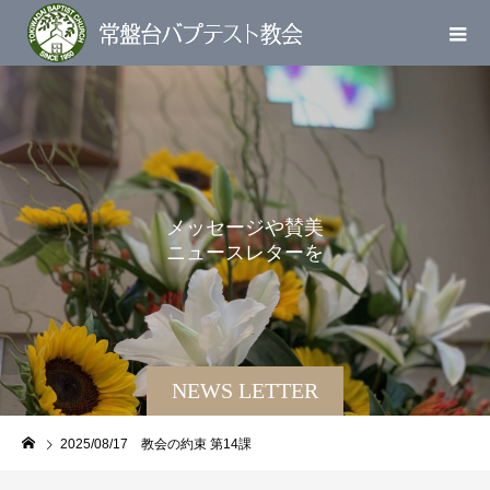
メ
ッ
セ
ー
ジ
や
賛
美
ニ
ュ
ー
ス
レ
タ
ー
を
お
届
け
し
NEWS LETTER
2025/08/17 教会の約束 第14課