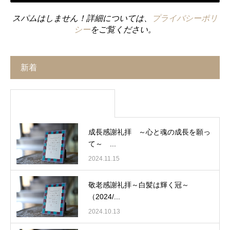
スパムはしません！詳細については、
プライバシーポリ
シー
をご覧ください。
新着
成長感謝礼拝 ～心と魂の成長を願っ
て～ ...
2024.11.15
敬老感謝礼拝～白髪は輝く冠～
（2024/...
2024.10.13