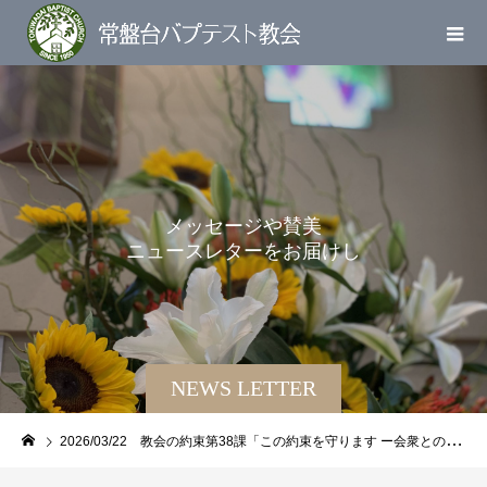
メ
ッ
セ
ー
ジ
や
賛
美
ニ
ュ
ー
ス
レ
タ
ー
を
お
届
け
し
ま
す
NEWS LETTER
2026/03/22 教会の約束第38課「この約束を守ります ー会衆との誓約ー」