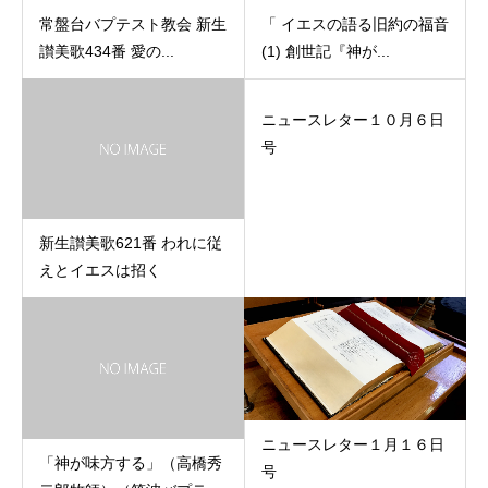
常盤台バプテスト教会 新生
「 イエスの語る旧約の福音
讃美歌434番 愛の...
(1) 創世記『神が...
ニュースレター１０月６日
号
新生讃美歌621番 われに従
えとイエスは招く
ニュースレター１月１６日
「神が味方する」（高橋秀
号