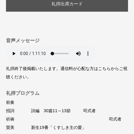
礼拝出席カード
音声メッセージ
礼拝終了後掲載いたします。通信料が心配な方はこちらからご視
聴ください。
礼拝プログラム
前奏
招詞 詩編 30篇11～13節 司式者
祈祷 司式者
賛美 新生19番「くすしき主の愛」