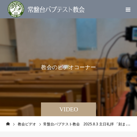
教
会
の
ビ
デ
オ
コ
ー
ナ
ー
VIDEO
教会ビデオ
常盤台バプテスト教会 2025.8.3 主日礼拝 「刻まれた愛」カンボジアバプテスト連合 嶋田和幸宣教師【マタイによる福音書 22章34～40節】(新共同訳 新約P.44)