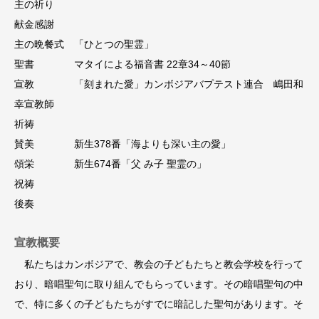
主の祈り
献金感謝
主の晩餐式 「ひとつの聖霊」
聖書 マタイによる福音書 22章34～40節
宣教 「刻まれた愛」カンボジアバプテスト連合 嶋田和
幸宣教師
祈祷
賛美 新生378番「海よりも深い主の愛」
頌栄 新生674番「父 み子 聖霊の」
祝祷
後奏
宣教概要
私たちはカンボジアで、教会の子どもたちと教会学校を行って
おり、暗唱聖句に取り組んでもらっています。その暗唱聖句の中
で、特に多くの子どもたちがすでに暗記した聖句があります。そ