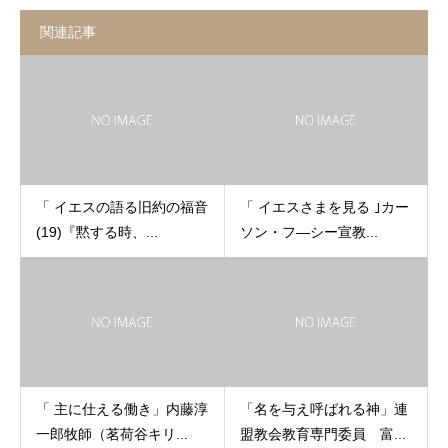
関連記事
「 イエスの語る旧約の福音
「 イエスさまを見る ｣カー
(19)『黙する時、...
ソン・フ―シー宣教...
「 主に仕える働き」内藤淳
「名を与え呼ばれる神」連
一郎牧師（茗荷谷キリ...
盟教会教育専門委員 富...