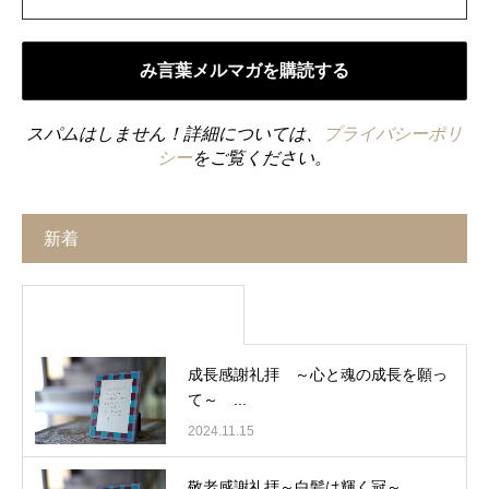
スパムはしません！詳細については、
プライバシーポリ
シー
をご覧ください。
新着
成長感謝礼拝 ～心と魂の成長を願っ
て～ ...
2024.11.15
敬老感謝礼拝～白髪は輝く冠～