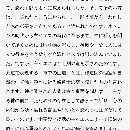
て、恐れず願うように教えられました。そしてそのお方
は、「隠れたところにおられ」、「願う前から、わたし
たちの必要をご存知である」と語られたのです。ネヘミ
ヤの時代から主イエスの時代に至るまで、神に祈りを聞
いて頂くためには鳴り物を鳴らし、神殿や、公に人に目
立つ行為を伴う祈りが立派だと人々は思い込んでいまし
た。ですが、主イエスは全く別の道を示されたのです。
茶道で表現する「市中の山居」とは、修道院の個室や自
然の中で独り静かに祈る修道士の姿を模したものと言わ
れます。神に造られた人間は古今東西を問わず、「主な
る神の前に、ただ独りの存在として静まって祈り、心の
内側から湧き溢れる言葉や思いとを恐れずに注ぎだして
良い」のです。十字架と復活の主イエスによって旧約の
教えに積み重ねられていく恵みの信仰を深めましょう。