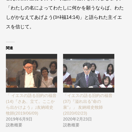
「わたしの名によってわたしに何かを願うならば、わた
しがかなえてあげよう(ﾖﾊﾈ福14:14)」と語られた主イエ
スを信じて。
関連
「 イエスの語る旧約の福音
「イエスの語る旧約の福音
(14)『さあ、立て。ここか
(37)『溢れ出る”命の
ら出かけよう』｣友納靖史
泉”』」 友納靖史牧師
牧師(2019/06/09)
(2020/02/23)
2019年6月9日
2020年2月23日
説教概要
説教概要