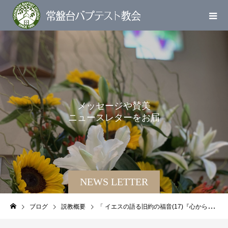
メ
ッ
セ
ー
ジ
や
賛
美
ニ
ュ
ー
ス
レ
タ
ー
を
お
届
け
し
ま
す
NEWS LETTER
ブログ
説教概要
「 イエスの語る旧約の福音(17)『心から湧き溢れる祈り』 ｣友納靖史牧師(2019/07/07)