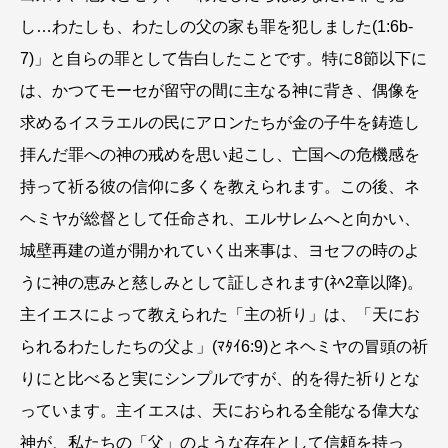
し…わたしも、わたしの父の家も罪を犯しました(1:6b-
7)」と自らの罪として告白したことです。特に8節以下に
は、かつてモーセが留守の間に主なる神に背き、偶像を
求めるイスラエルの民にアロンたちが金の子牛を鋳造し
拝んだ罪への神の戒めを思い起こし、亡国への危機感を
持って祈る彼の信仰に多くを教えられます。この後、ネ
ヘミヤが総督として任命され、エルサレムへと向かい、
城壁再建の道が開かれていく出来事は、ヨセフの時のよ
うに神の恵みと慈しみとして証しされます(ﾈﾍ2章以降)。
主イエスによって教えられた「主の祈り」は、「天にお
られるわたしたちの父よ」(ﾏﾀｲ6:9)とネヘミヤの冒頭の祈
りにと比べると実にシンプルですが、的を得た祈りとな
っています。主イエスは、天におられる全能なる偉大な
神が、私たちの「父」のような存在として信頼を持っ