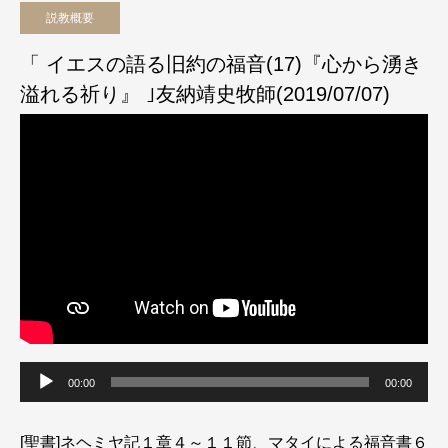
説教概要
「 イエスの語る旧約の福音(17)『心から湧き
溢れる祈り』 ｣友納靖史牧師(2019/07/07)
音
声
00:00
00:00
プ
レ
ー
[聖書]ネヘミヤ記１章４～１１節、マタイによる福音書６