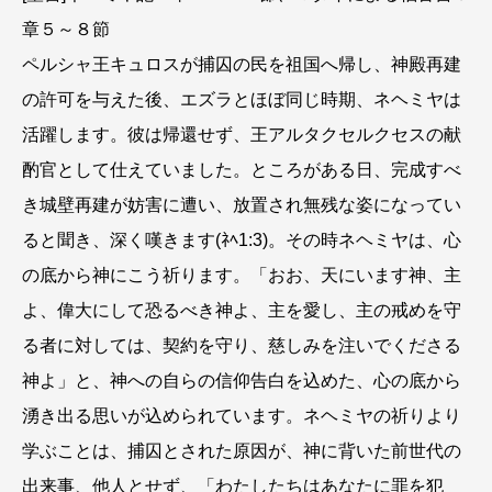
ヤ
ー
章５～８節
ペルシャ王キュロスが捕囚の民を祖国へ帰し、神殿再建
の許可を与えた後、エズラとほぼ同じ時期、ネヘミヤは
活躍します。彼は帰還せず、王アルタクセルクセスの献
酌官として仕えていました。ところがある日、完成すべ
き城壁再建が妨害に遭い、放置され無残な姿になってい
ると聞き、深く嘆きます(ﾈﾍ1:3)。その時ネヘミヤは、心
の底から神にこう祈ります。「おお、天にいます神、主
よ、偉大にして恐るべき神よ、主を愛し、主の戒めを守
る者に対しては、契約を守り、慈しみを注いでくださる
神よ」と、神への自らの信仰告白を込めた、心の底から
湧き出る思いが込められています。ネヘミヤの祈りより
学ぶことは、捕囚とされた原因が、神に背いた前世代の
出来事、他人とせず、「わたしたちはあなたに罪を犯